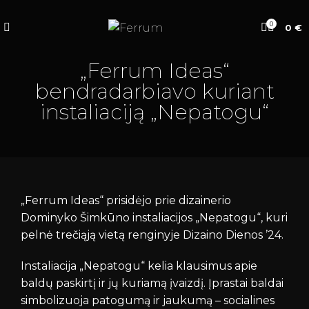
0
0
€
„Ferrum Ideas“
bendradarbiavo kuriant
instaliaciją „Nepatogu“
„Ferrum Ideas“ prisidėjo prie dizainerio
Dominyko Šimkūno instaliacijos „Nepatogu“, kuri
pelnė trečiąją vietą renginyje Dizaino Dienos ’24.
Instaliacija „Nepatogu“ kelia klausimus apie
baldų paskirtį ir jų kuriamą įvaizdį. Įprastai baldai
simbolizuoja patogumą ir jaukumą – socialines