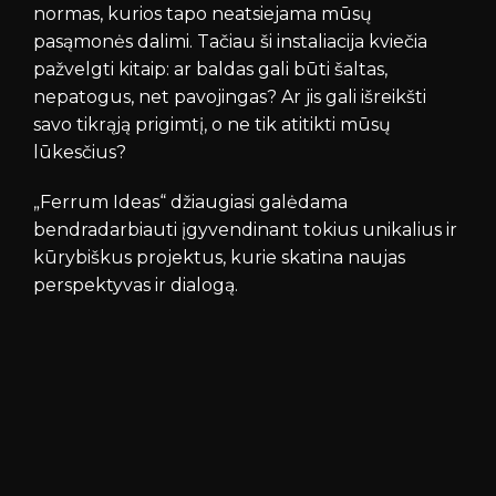
normas, kurios tapo neatsiejama mūsų
pasąmonės dalimi. Tačiau ši instaliacija kviečia
pažvelgti kitaip: ar baldas gali būti šaltas,
nepatogus, net pavojingas? Ar jis gali išreikšti
savo tikrąją prigimtį, o ne tik atitikti mūsų
lūkesčius?
„Ferrum Ideas“ džiaugiasi galėdama
bendradarbiauti įgyvendinant tokius unikalius ir
kūrybiškus projektus, kurie skatina naujas
perspektyvas ir dialogą.