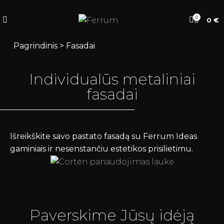
0
0
€
Pagrindinis
>
Fasadai
Individualūs metaliniai
fasadai
Išreikškite savo pastato fasadą su Ferrum Ideas
gaminiais ir nesenstančiu estetikos prisilietimu.
Paverskime Jūsų idėją