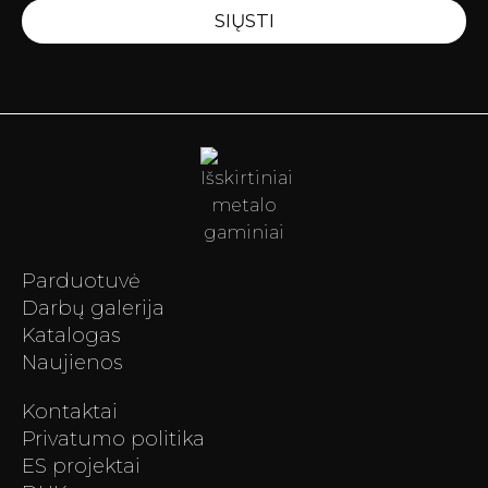
SIŲSTI
Parduotuvė
Darbų galerija
Katalogas
Naujienos
Kontaktai
Privatumo politika
ES projektai