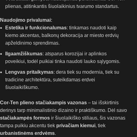
plienas, atitinkantis šiuolaikinius tvarumo standartus.
Naudojimo privalumai:
Estetika ir funkcionalumas
: tinkamas naudoti kaip
kiemo akcentas, balkonų dekoracija ar miesto erdvių
apželdinimo sprendimas.
Ilgaamžiškumas
: atsparus korozijai ir aplinkos
poveikiui, todėl puikiai tinka naudoti lauko sąlygomis.
Lengvas pritaikymas
: dera tiek su modernia, tiek su
tradicine architektūra, suteikdamas erdvei
šiuolaikiškumo.
Cor-Ten plieno stačiakampis vazonas
– tai išskirtinis
derinys tarp minimalistinio dizaino ir praktiškumo. Dėl savo
stačiakampės formos
ir šiuolaikiško stiliaus, šis vazonas
tampa puikiu akcentu tiek
privačiam kiemui
, tiek
urbanistinėms erdvėms
.