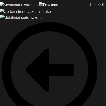
0
0
€