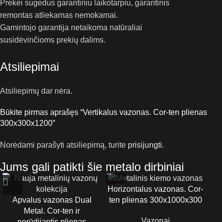
Prekei sugedus garantiniu laikotarpiu, garantinis
remontas atliekamas nemokamai.
Gamintojo garantija netaikoma natūraliai
susidėvinčioms prekių dalims.
Atsiliepimai
Atsiliepimų dar nėra.
Būkite pirmas aprašęs “Vertikalus vazonas. Cor-ten plienas
300x300x1200”
Norėdami parašyti atsiliepimą, turite
prisijungti
.
Jums gali patikti šie metalo dirbiniai
Horizontalus vazonas. Cor-
Apvalus vazonas Dual
ten plienas 300x1000x300
Metal. Cor-ten ir
Vazonai
nerūdijantis plienas