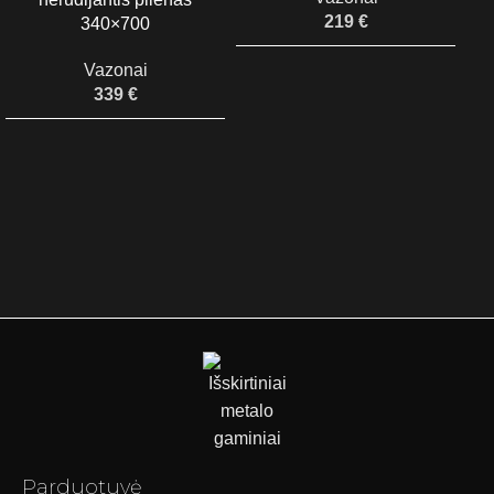
219
€
340×700
Vazonai
339
€
Da
Parduotuvė