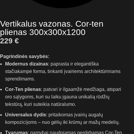
Vertikalus vazonas. Cor-ten
plienas 300x300x1200
229
€
Pagrindinės savybės:
Modernus dizainas
: paprasta ir elegantiška
stačiakampė forma, tinkanti įvairiems architektūriniams
sprendimams.
Cor-Ten plienas
: patvari ir ilgaamžė medžiaga, atspari
oro sąlygoms, kuri su laiku įgauna unikalią rūdžių
tekstūrą, kuri suteikia natūralumo.
Universalus dydis
: pritaikomas įvairių augalų
kompozicijoms – nuo gėlių iki krūmų ar mažų medelių.
Tvarumas
: gamybai naudojamas perdirbamas Cor-Ten